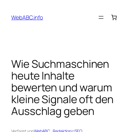
Zum
Inhalt
WebABC.info
springen
Wie Suchmaschinen
heute Inhalte
bewerten und warum
kleine Signale oft den
Ausschlag geben
Verfasst von
WebABC_Redaktion
in
SEO