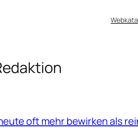
Webkata
edaktion
eute oft mehr bewirken als re