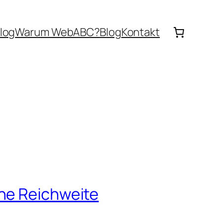
log
Warum WebABC?
Blog
Kontakt
ine Reichweite