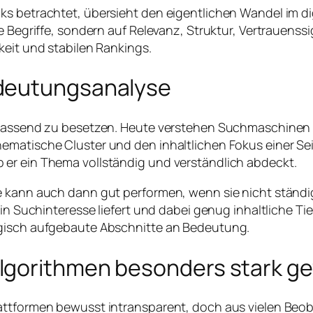
nks betrachtet, übersieht den eigentlichen Wandel im
ne Begriffe, sondern auf Relevanz, Struktur, Vertrauens
keit und stabilen Rankings.
edeutungsanalyse
ch passend zu besetzen. Heute verstehen Suchmaschine
matische Cluster und den inhaltlichen Fokus einer Seit
 er ein Thema vollständig und verständlich abdeckt.
e kann auch dann gut performen, wenn sie nicht ständi
ein Suchinteresse liefert und dabei genug inhaltliche Ti
ogisch aufgebaute Abschnitte an Bedeutung.
lgorithmen besonders stark g
attformen bewusst intransparent, doch aus vielen Beo