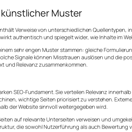
t künstlicher Muster
s enthält Verweise von unterschiedlichen Quellentypen,
irkt authentisch und spiegelt wider, wie Inhalte im Web
s einem sehr engen Muster stammen: gleiche Formulieru
t. Solche Signale können Misstrauen auslösen und die p
ontext und Relevanz zusammenkommen.
arken SEO-Fundament. Sie verteilen Relevanz innerhal
en, wichtige Seiten priorisiert zu verstehen. Externe
halb der Website sinnvoll weitergegeben wird.
Seiten auf relevante Unterseiten verweisen und umgekeh
truktur, die sowohl Nutzerführung als auch Bewertung v