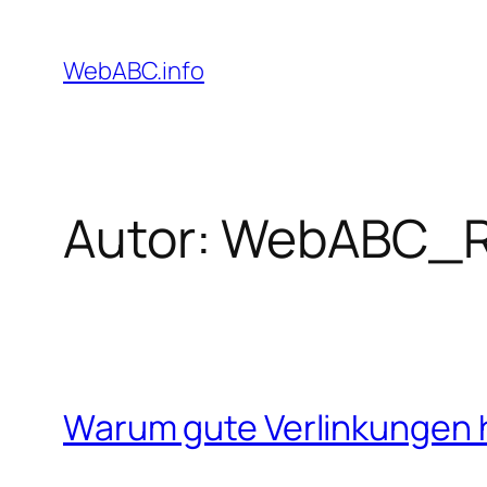
Zum
Inhalt
WebABC.info
springen
Autor:
WebABC_R
Warum gute Verlinkungen h