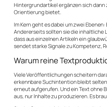
Hintergrundartikel ergänzen sich dan
Orientierung bietet.
Im Kern geht es dabei um zwei Ebenen:
Andererseits sollten sie die inhaltlic
dass aus einzelnen Artikeln ein glaubw
sendet starke Signale zu Kompetenz, R
Warum reine Textproduktio
Viele Veröffentlichungen scheitern dar
erkennbare Suchintention bleibt selten d
erneut aufgerufen. Und ein Text ohne B
aus, nur Inhalte zu produzieren. Es bra