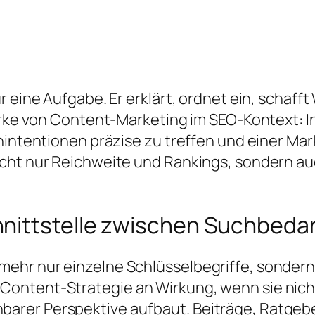
r eine Aufgabe. Er erklärt, ordnet ein, schaff
ärke von Content-Marketing im SEO-Kontext: In
hintentionen präzise zu treffen und einer Mark
cht nur Reichweite und Rankings, sondern auc
nittstelle zwischen Suchbedar
mehr nur einzelne Schlüsselbegriffe, sonder
ontent-Strategie an Wirkung, wenn sie nicht 
rer Perspektive aufbaut. Beiträge, Ratgeber,