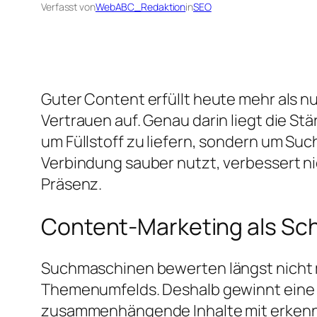
Verfasst von
WebABC_Redaktion
in
SEO
Guter Content erfüllt heute mehr als nu
Vertrauen auf. Genau darin liegt die St
um Füllstoff zu liefern, sondern um Suc
Verbindung sauber nutzt, verbessert ni
Präsenz.
Content-Marketing als Sch
Suchmaschinen bewerten längst nicht 
Themenumfelds. Deshalb gewinnt eine C
zusammenhängende Inhalte mit erkennba