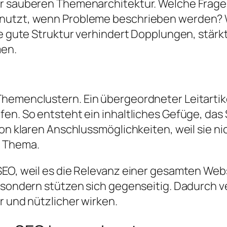
er sauberen Themenarchitektur. Welche Frage
nutzt, wenn Probleme beschrieben werden? W
e gute Struktur verhindert Dopplungen, stärkt 
men.
Themenclustern. Ein übergeordneter Leitarti
efen. So entsteht ein inhaltliches Gefüge, d
von klaren Anschlussmöglichkeiten, weil sie n
n Thema.
SEO, weil es die Relevanz einer gesamten Web
 sondern stützen sich gegenseitig. Dadurch ve
r und nützlicher wirken.