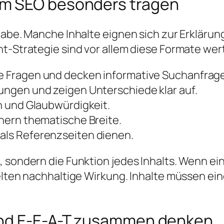
m SEO besonders tragen
gabe. Manche Inhalte eignen sich zur Erklärun
t-Strategie sind vor allem diese Formate wert
 Fragen und decken informative Suchanfrage
ungen und zeigen Unterschiede klar auf.
n und Glaubwürdigkeit.
hern thematische Breite.
als Referenzseiten dienen.
 sondern die Funktion jedes Inhalts. Wenn ein
selten nachhaltige Wirkung. Inhalte müssen ei
und E-E-A-T zusammen denken