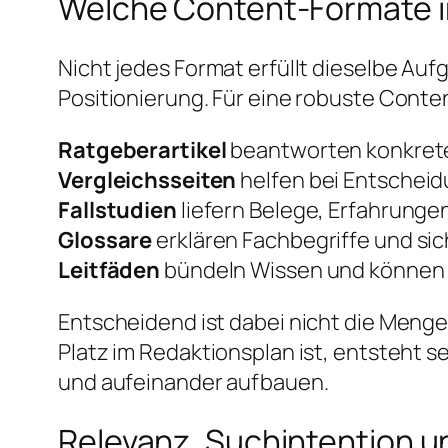
Welche Content-Formate i
Nicht jedes Format erfüllt dieselbe Auf
Positionierung. Für eine robuste Conten
Ratgeberartikel
beantworten konkrete
Vergleichsseiten
helfen bei Entscheid
Fallstudien
liefern Belege, Erfahrunge
Glossare
erklären Fachbegriffe und sic
Leitfäden
bündeln Wissen und können 
Entscheidend ist dabei nicht die Menge,
Platz im Redaktionsplan ist, entsteht 
und aufeinander aufbauen.
Relevanz, Suchintention 