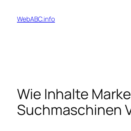
Zum
Inhalt
WebABC.info
springen
Wie Inhalte Mark
Suchmaschinen V