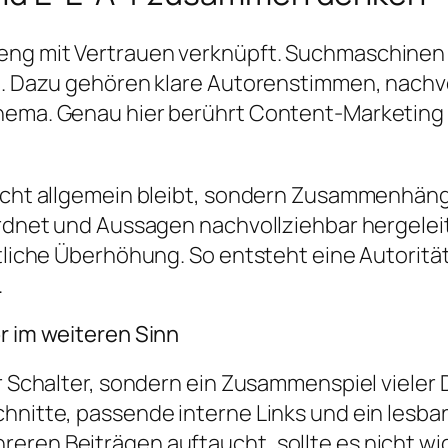
ng mit Vertrauen verknüpft. Suchmaschinen or
en. Dazu gehören klare Autorenstimmen, nachvo
hema. Genau hier berührt Content-Marketing 
nicht allgemein bleibt, sondern Zusammenhän
ordnet und Aussagen nachvollziehbar hergeleit
stliche Überhöhung. So entsteht eine Autoritä
.
r im weiteren Sinn
er Schalter, sondern ein Zusammenspiel vieler
hnitte, passende interne Links und ein lesbare
eren Beiträgen auftaucht, sollte es nicht wi