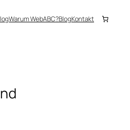
log
Warum WebABC?
Blog
Kontakt
und