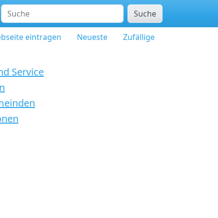
Suche
bseite eintragen
Neueste
Zufällige
nd Service
rn
emeinden
onen