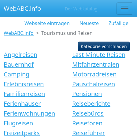
WebABC.info
Der Webkatalog
Webseite eintragen
Neueste
Zufällige
WebABC.info
Tourismus und Reisen
Kategorie vorschlagen
Angelreisen
Last Minute Reisen
Bauernhof
Mitfahrzentralen
Camping
Motorradreisen
Erlebnisreisen
Pauschalreisen
Familienreisen
Pensionen
Ferienhäuser
Reiseberichte
Ferienwohnungen
Reisebüros
Flugreisen
Reiseforen
Freizeitparks
Reiseführer