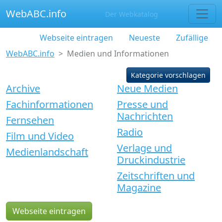
WebABC.info
Der Webkatalog
Webseite eintragen
Neueste
Zufällige
WebABC.info
Medien und Informationen
Kategorie vorschlagen
Archive
Neue Medien
Fachinformationen
Presse und
Nachrichten
Fernsehen
Radio
Film und Video
Verlage und
Medienlandschaft
Druckindustrie
Zeitschriften und
Magazine
Webseite eintragen