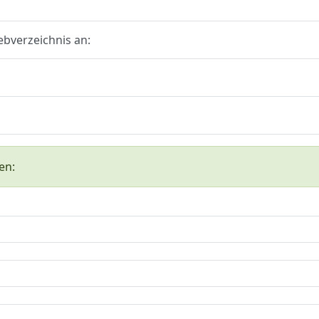
ebverzeichnis an:
en: