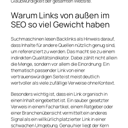
Glaubwürdigkeit der gesamten Website.
Warum Links von außen im
SEO so viel Gewicht haben
Suchmaschinen lesen Backlinks als Hinweis darauf,
dass Inhalte für andere Quellen nützlich genug sind,
um referenziert zu werden. Das macht sie zu einem
indirekten Qualitätsindikator. Dabei zählt nicht allein
die Menge, sondern vor allem die Einordnung: Ein
thematisch passender Link von einer
vertrauenswürdigen Seite ist meist deutlich
wertvoller als viele zufällige Verweise ohne Kontext.
Besonders wichtig ist, dass ein Link organisch in
einen Inhalt eingebettet ist. Ein sauber gesetzter
Verweis in einem Fachartikel, einem Ratgeber oder
einer Branchenübersicht vermittelt ein anderes
Signal als ein willkürlich platzierter Link in einer
schwachen Umgebung. Genau hier liegt der Kern