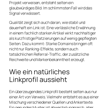
Projekt verweisen, entsteht selten ein
glaubwürdiges Bild. Im schlimmsten Fall wird das
Signal verwässert.
Qualität zeigt sich auch daran, wie stabil und
dauerhaft ein Link ist. Eine verlässliche Erwähnung
in einem fachlich starken Artikel wirkt nachhaltiger
als kurzfristige Platzierungen auf wenig gepflegten
Seiten. Dazu kommt: Starke Domains bringen oft
nicht nur Ranking-Effekte, sondern auch
tatsächlichen Referral-Traffic, der zusätzliche
Reichweite und Markenbekanntheit erzeugt.
Wie ein natürliches
Linkprofil aussieht
Ein überzeugendes Linkprofil besteht selten aus nur
einer Art von Verweis. Vielmehr entsteht es aus einer
Mischung verschiedener Quellen und Ankertexte.
Ein gesundes Muster ist abwechslungsreich, aber