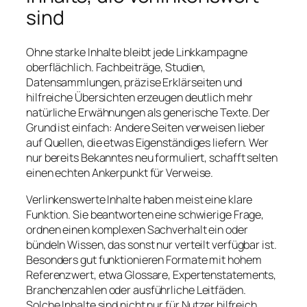
sind
Ohne starke Inhalte bleibt jede Linkkampagne
oberflächlich. Fachbeiträge, Studien,
Datensammlungen, präzise Erklärseiten und
hilfreiche Übersichten erzeugen deutlich mehr
natürliche Erwähnungen als generische Texte. Der
Grund ist einfach: Andere Seiten verweisen lieber
auf Quellen, die etwas Eigenständiges liefern. Wer
nur bereits Bekanntes neu formuliert, schafft selten
einen echten Ankerpunkt für Verweise.
Verlinkenswerte Inhalte haben meist eine klare
Funktion. Sie beantworten eine schwierige Frage,
ordnen einen komplexen Sachverhalt ein oder
bündeln Wissen, das sonst nur verteilt verfügbar ist.
Besonders gut funktionieren Formate mit hohem
Referenzwert, etwa Glossare, Expertenstatements,
Branchenzahlen oder ausführliche Leitfäden.
Solche Inhalte sind nicht nur für Nutzer hilfreich,