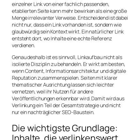
einzelner Link von einer fachlich passenden,
etablierten Seite kann mehr bewirken als eine große
Menge irrelevanter Verweise. Entscheidend ist dabei
nicht nur, dass ein Link vorhanden ist, sondern wie
glaubwürdig sein Kontext wirkt. Ein natürlicher Link
entsteht dort, wo Inhalte eine echte Referenz
verdienen.
Genau deshalb ist es sinnvoll, Linkaufbau nicht als
isolierte Disziplin zu behandeln. Er wirkt am besten,
wenn Content, Informationsarchitektur und digitale
Reputation zusammenspielen. Seiten mit klarer
thematischer Ausrichtung lassen sich leichter
vernetzen, weil ihr Nutzen für andere
Veröffentlichungen erkennbar wird. Damit wird aus
Verlinkung ein Teil der Gesamtstrategie und nicht
nur ein nachträglicher SEO-Baustein.
Die wichtigste Grundlage:
Inhalte, die verlinkenswert