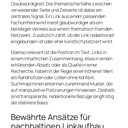
Glaubwürdigkeit. Die thematische Nähe zwischen
verweisender Seite und Zielseite ist dabei ein
zentrales Signal. Ein Link aus einem passenden
Fachumfeld wirkt meist glaubwürdiger als ein
beliebiger Verweis aus einem thematisch fremden
Netzwerk. Zusätzlich zählt, ob der Link redaktionell
eingebunden ist oder eher künstlich platziert wirkt.
Ebenso relevant ist die Position im Text. Links in
einem inhaltlichen Zusammenhang, etwa in einem
erklärenden Absatz oder als Quelle in einer
Recherche, haben in der Regel einen höheren Wert
als Randnotizen oder Listen ohne Kontext.
Suchmaschinen erkennen zunehmend Muster, die
auf manipulative Platzierungen hinweisen. Deshalb
sind transparente, redaktionelle Bezüge langfristig
die stabilere Basis.
Bewährte Ansätze für
nachhaltigen Linkaufbau