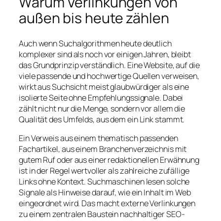
Warum Verlinkungen von
außen bis heute zählen
Auch wenn Suchalgorithmen heute deutlich
komplexer sind als noch vor einigen Jahren, bleibt
das Grundprinzip verständlich. Eine Website, auf die
viele passende und hochwertige Quellen verweisen,
wirkt aus Suchsicht meist glaubwürdiger als eine
isolierte Seite ohne Empfehlungssignale. Dabei
zählt nicht nur die Menge, sondern vor allem die
Qualität des Umfelds, aus dem ein Link stammt.
Ein Verweis aus einem thematisch passenden
Fachartikel, aus einem Branchenverzeichnis mit
gutem Ruf oder aus einer redaktionellen Erwähnung
ist in der Regel wertvoller als zahlreiche zufällige
Links ohne Kontext. Suchmaschinen lesen solche
Signale als Hinweise darauf, wie ein Inhalt im Web
eingeordnet wird. Das macht externe Verlinkungen
zu einem zentralen Baustein nachhaltiger SEO-