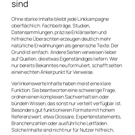
sind
Ohne starke Inhalte bleibt jede Linkkampagne
oberflächlich. Fachbeiträge, Studien,
Datensammlungen, präzise Erklärseiten und
hilfreiche Übersichten erzeugen deutlich mehr
natürliche Erwähnungen als generische Texte. Der
Grund ist einfach: Andere Seiten verweisen lieber
auf Quellen, die etwas Eigenständiges liefern. Wer
nur bereits Bekanntes neu formuliert, schafft selten
einen echten Ankerpunkt für Verweise.
Verlinkenswerte Inhalte haben meist eine klare
Funktion. Sie beantworten eine schwierige Frage,
ordnen einen komplexen Sachverhalt ein oder
bündeln Wissen, das sonst nur verteilt verfügbar ist.
Besonders gut funktionieren Formate mit hohem
Referenzwert, etwa Glossare, Expertenstatements,
Branchenzahlen oder ausführliche Leitfäden.
Solche Inhalte sind nicht nur für Nutzer hilfreich,