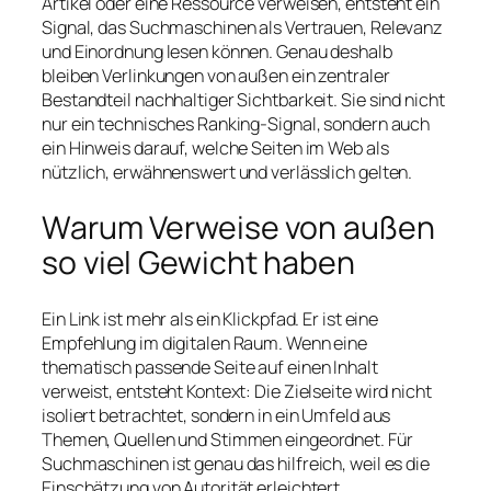
Artikel oder eine Ressource verweisen, entsteht ein
Signal, das Suchmaschinen als Vertrauen, Relevanz
und Einordnung lesen können. Genau deshalb
bleiben Verlinkungen von außen ein zentraler
Bestandteil nachhaltiger Sichtbarkeit. Sie sind nicht
nur ein technisches Ranking-Signal, sondern auch
ein Hinweis darauf, welche Seiten im Web als
nützlich, erwähnenswert und verlässlich gelten.
Warum Verweise von außen
so viel Gewicht haben
Ein Link ist mehr als ein Klickpfad. Er ist eine
Empfehlung im digitalen Raum. Wenn eine
thematisch passende Seite auf einen Inhalt
verweist, entsteht Kontext: Die Zielseite wird nicht
isoliert betrachtet, sondern in ein Umfeld aus
Themen, Quellen und Stimmen eingeordnet. Für
Suchmaschinen ist genau das hilfreich, weil es die
Einschätzung von Autorität erleichtert.