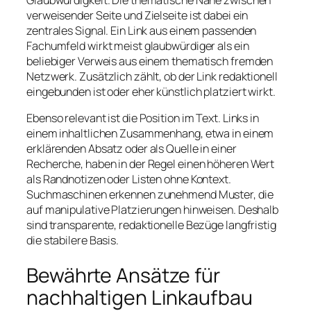
verweisender Seite und Zielseite ist dabei ein
zentrales Signal. Ein Link aus einem passenden
Fachumfeld wirkt meist glaubwürdiger als ein
beliebiger Verweis aus einem thematisch fremden
Netzwerk. Zusätzlich zählt, ob der Link redaktionell
eingebunden ist oder eher künstlich platziert wirkt.
Ebenso relevant ist die Position im Text. Links in
einem inhaltlichen Zusammenhang, etwa in einem
erklärenden Absatz oder als Quelle in einer
Recherche, haben in der Regel einen höheren Wert
als Randnotizen oder Listen ohne Kontext.
Suchmaschinen erkennen zunehmend Muster, die
auf manipulative Platzierungen hinweisen. Deshalb
sind transparente, redaktionelle Bezüge langfristig
die stabilere Basis.
Bewährte Ansätze für
nachhaltigen Linkaufbau