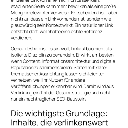
etablierten Seite kann mehr bewirken als eine große
Menge irrelevanter Verweise. Entscheidend ist dabei
nicht nur, dass ein Link vorhanden ist, sondern wie
glaubwürdig sein Kontext wirkt. Ein natürlicher Link
entsteht dort, wo Inhalte eine echte Referenz
verdienen.
Genau deshalb ist es sinnvoll, Linkaufbau nicht als
isolierte Disziplin zu behandeln. Er wirkt am besten,
wenn Content, Informationsarchitektur und digitale
Reputation zusammenspielen. Seiten mit klarer
thematischer Ausrichtung lassen sich leichter
vernetzen, weil ihr Nutzen für andere
Veröffentlichungen erkennbar wird. Damit wird aus
Verlinkung ein Teil der Gesamtstrategie und nicht
nur ein nachträglicher SEO-Baustein.
Die wichtigste Grundlage:
Inhalte, die verlinkenswert