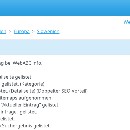
We
den
Europa
Slowenien
ag bei WebABC.info.
lseite gelistet.
gelistet. (Kategorie)
tet. (Detailseite) (Doppelter SEO Vorteil)
o-Sitemaps aufgenommen.
 “Aktueller Eintrag” gelistet.
inträge" gelistet.
elistet.
 Suchergebnis gelistet.