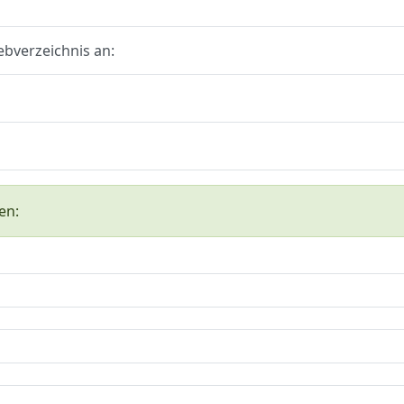
ebverzeichnis an:
en: