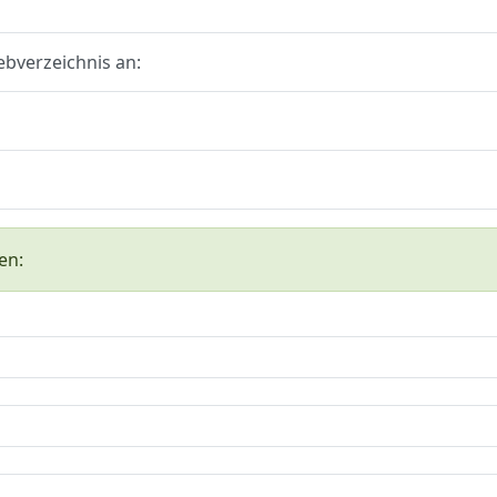
ebverzeichnis an:
en: