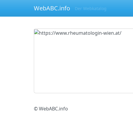
WebABC.info
Der Webkatalog
© WebABC.info