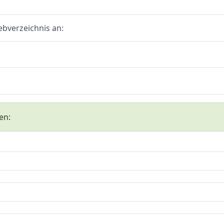
ebverzeichnis an:
en: