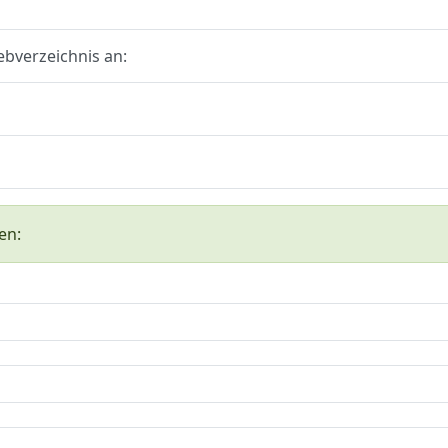
ebverzeichnis an:
en: