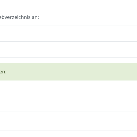
ebverzeichnis an:
en: